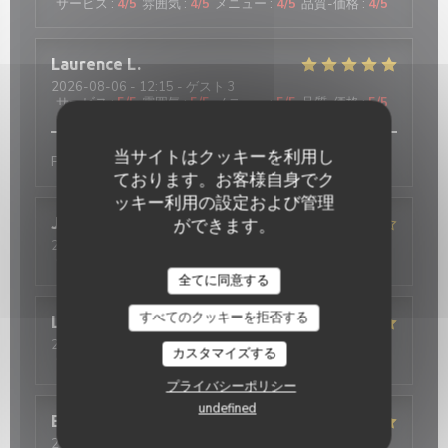
サービス
:
4
/5
雰囲気
:
4
/5
メニュー
:
4
/5
品質-価格
:
4
/5
Laurence
L
2026-08-06
- 12:15 - ゲスト 3
サービス
:
5
/5
雰囲気
:
5
/5
メニュー
:
5
/5
品質-価格
:
5
/5
当サイトはクッキーを利用し
Parfait
ております。お客様自身でク
ッキー利用の設定および管理
Jean
L
ができます。
2026-08-04
- 12:30 - ゲスト 4
サービス
:
4
/5
雰囲気
:
4
/5
メニュー
:
4
/5
品質-価格
:
4
/5
全てに同意する
すべてのクッキーを拒否する
Lison
G
2026-08-03
- 12:30 - ゲスト 2
カスタマイズする
サービス
:
5
/5
雰囲気
:
5
/5
メニュー
:
5
/5
品質-価格
:
5
/5
プライバシーポリシー
undefined
Evelyne
L
2026-08-02
- 12:30 - ゲスト 4