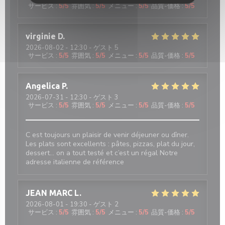
サービス
:
5
/5
雰囲気
:
5
/5
メニュー
:
5
/5
品質-価格
:
5
/5
virginie
D
2026-08-02
- 12:30 - ゲスト 5
サービス
:
5
/5
雰囲気
:
5
/5
メニュー
:
5
/5
品質-価格
:
5
/5
Angelica
P
2026-07-31
- 12:30 - ゲスト 3
サービス
:
5
/5
雰囲気
:
5
/5
メニュー
:
5
/5
品質-価格
:
5
/5
C est toujours un plaisir de venir déjeuner ou dîner.
Les plats sont excellents : pâtes, pizzas, plat du jour,
dessert… on a tout testé et c’est un régal Notre
adresse italienne de référence
JEAN MARC
L
2026-08-01
- 19:30 - ゲスト 2
サービス
:
5
/5
雰囲気
:
5
/5
メニュー
:
5
/5
品質-価格
:
5
/5