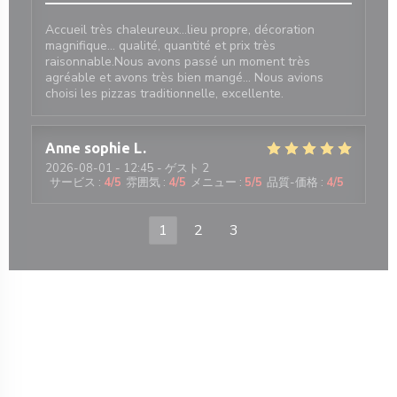
Accueil très chaleureux...lieu propre, décoration
magnifique... qualité, quantité et prix très
raisonnable.Nous avons passé un moment très
agréable et avons très bien mangé... Nous avions
choisi les pizzas traditionnelle, excellente.
Anne sophie
L
2026-08-01
- 12:45 - ゲスト 2
サービス
:
4
/5
雰囲気
:
4
/5
メニュー
:
5
/5
品質-価格
:
4
/5
1
2
3
新しいウィンドウで開きます))