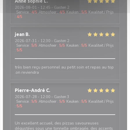
Anne sophie
L
2026-08-01
- 12:45 - Gasten 2
Service
:
4
/5
Atmosfeer
:
4
/5
Keuken
:
5
/5
Kwaliteit / Prijs
:
4
/5
jean
B
2026-07-31
- 12:30 - Gasten 2
Service
:
5
/5
Atmosfeer
:
5
/5
Keuken
:
5
/5
Kwaliteit / Prijs
:
5
/5
très bien reçu personnel au petit soin et repas au top
.on reviendra
Pierre-André
C
2026-07-28
- 12:00 - Gasten 3
Service
:
5
/5
Atmosfeer
:
5
/5
Keuken
:
5
/5
Kwaliteit / Prijs
:
5
/5
Un excellent accueil, des pizzas savoureuses
dégustées sous une tonnelle ombragée, des accents