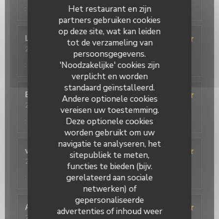
Service
:
4
/5
Atmosfeer
:
4
/5
Keuken
:
4
/5
Kwaliteit / Prijs
Het restaurant en zijn
:
4
/5
partners gebruiken cookies
op deze site, wat kan leiden
Lison
G
tot de verzameling van
2026-08-03
- 12:30 - Gasten 2
persoonsgegevens.
Service
:
5
/5
Atmosfeer
:
5
/5
Keuken
:
5
/5
Kwaliteit / Prijs
'Noodzakelijke' cookies zijn
:
5
/5
verplicht en worden
standaard geïnstalleerd.
Evelyne
L
Andere optionele cookies
2026-08-02
- 12:30 - Gasten 4
vereisen uw toestemming.
Service
:
5
/5
Atmosfeer
:
5
/5
Keuken
:
5
/5
Kwaliteit / Prijs
Deze optionele cookies
:
5
/5
worden gebruikt om uw
navigatie te analyseren, het
virginie
D
sitepubliek te meten,
2026-08-02
- 12:30 - Gasten 5
functies te bieden (bijv.
Service
:
5
/5
Atmosfeer
:
5
/5
Keuken
:
5
/5
Kwaliteit / Prijs
gerelateerd aan sociale
:
5
/5
netwerken) of
gepersonaliseerde
Angelica
P
advertenties of inhoud weer
2026-07-31
- 12:30 - Gasten 3