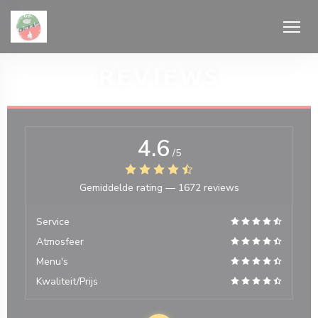
Cookies beheer paneel
REVIEWS
4.6
/5
 venster))
Gemiddelde rating —
1672 reviews
Service
Atmosfeer
Menu's
Kwaliteit/Prijs