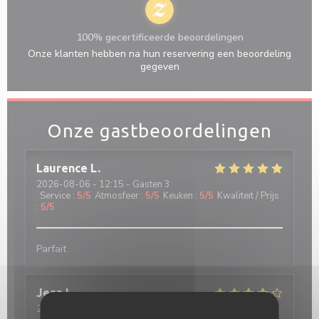
100% gecertificeerde beoordelingen
Onze klanten hebben na hun reservering een beoordeling
gegeven
Onze gastbeoordelingen
Laurence
L
2026-08-06
- 12:15 - Gasten 3
Service
:
5
/5
Atmosfeer
:
5
/5
Keuken
:
5
/5
Kwaliteit / Prijs
:
5
/5
Parfait
Jean
L
2026-08-04
- 12:30 - Gasten 4