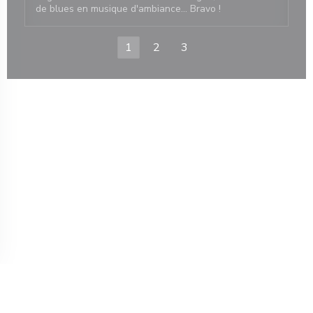
de blues en musique d'ambiance... Bravo !
1
2
3
n een nieuw venster))
© 2026 AU FEU DE BOIS — RESTAURANT WEBSITE GECREËERD DOOR
((OPENT IN EEN NIEUW VENSTER))
ZENCHEF