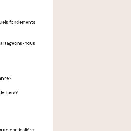
 quels fondements
 partageons-nous
éenne?
de tiers?
te particulière.