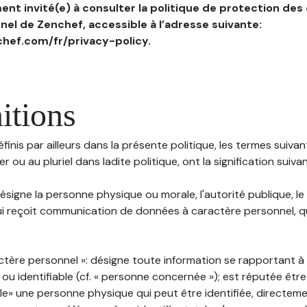
nt invité(e) à consulter la politique de protection des
el de Zenchef, accessible à l’adresse suivante:
hef.com/fr/privacy-policy.
itions
inis par ailleurs dans la présente politique, les termes suivant
r ou au pluriel dans ladite politique, ont la signification suiva
 désigne la personne physique ou morale, l'autorité publique, le
i reçoit communication de données à caractère personnel, qu'
ctère personnel »: désigne toute information se rapportant 
 ou identifiable (cf. « personne concernée »); est réputée êt
ble» une personne physique qui peut être identifiée, directem