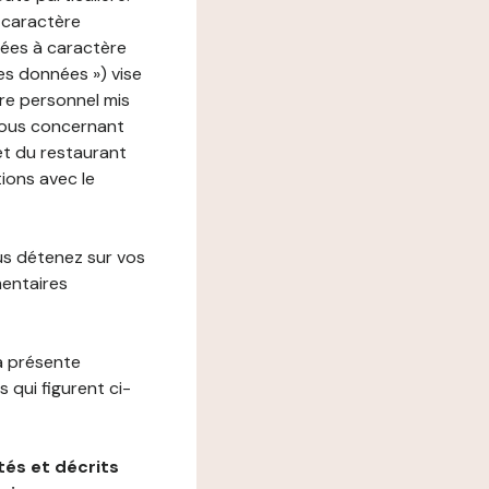
 caractère
nées à caractère
des données ») vise
re personnel mis
vous concernant
net du restaurant
tions avec le
us détenez sur vos
mentaires
a présente
 qui figurent ci-
és et décrits