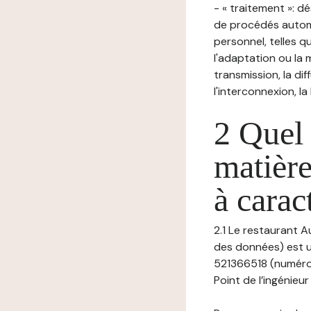
- « traitement »: 
de procédés autom
personnel, telles qu
l'adaptation ou la m
transmission, la di
l'interconnexion, la
2 Quel 
matière
à carac
2.1 Le restaurant A
des données) est u
521366518 (numéro 
Point de l’ingénieur