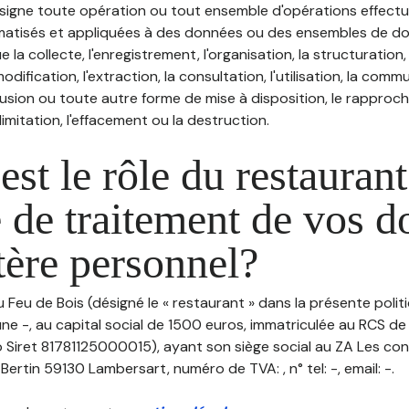
désigne toute opération ou tout ensemble d'opérations effectu
atisés et appliquées à des données ou des ensembles de do
e la collecte, l'enregistrement, l'organisation, la structuration
odification, l'extraction, la consultation, l'utilisation, la com
ffusion ou toute autre forme de mise à disposition, le rappro
 limitation, l'effacement ou la destruction.
est le rôle du restaurant
 de traitement de vos 
tère personnel?
u Feu de Bois (désigné le « restaurant » dans la présente poli
ne -, au capital social de 1500 euros, immatriculée au RCS de
Siret 81781125000015), ayant son siège social au ZA Les c
 Bertin 59130 Lambersart, numéro de TVA: , n° tel: -, email: -.