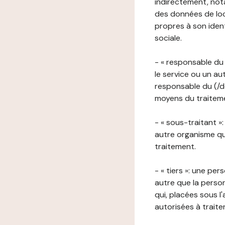
indirectement, nota
des données de loca
propres à son iden
sociale.
- « responsable du 
le service ou un au
responsable du (/de
moyens du traitemen
- « sous-traitant »
autre organisme qu
traitement.
- « tiers »: une pe
autre que la perso
qui, placées sous l
autorisées à traite