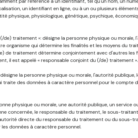
mment par référence à un identifiant, tel qu'un nom, un numér
lisation, un identifiant en ligne, ou à un ou plusieurs élément
tité physique, physiologique, génétique, psychique, économiqu
(/de) traitement »: désigne la personne physique ou morale, l'
tre organisme qui détermine les finalités et les moyens du tra
) de traitement détermine conjointement avec d'autres les fin
t, il est appelé « responsable conjoint du (/de) traitement ».
: désigne la personne physique ou morale, l'autorité publique, 
i traite des données à caractère personnel pour le compte 
rsonne physique ou morale, une autorité publique, un service 
nne concernée, le responsable du traitement, le sous-traitan
'autorité directe du responsable du traitement ou du sous-tra
r les données à caractère personnel.