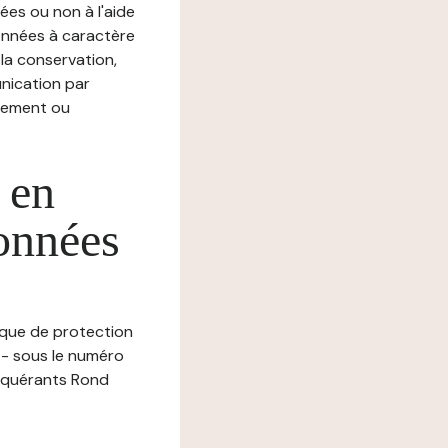
ées ou non à l'aide
nnées à caractère
, la conservation,
munication par
chement ou
 en
données
tique de protection
 - sous le numéro
onquérants Rond