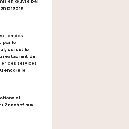
mis en œuvre par
son propre
ection des
 par le
f, qui est le
au restaurant de
ier des services
ou encore le
gations et
ter Zenchef aux