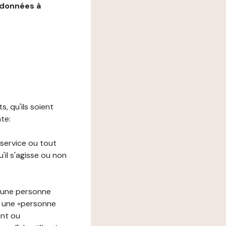
 données à
s, qu'ils soient
nte:
 service ou tout
il s'agisse ou non
à une personne
re une «personne
ent ou