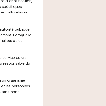
o d'identification,
s spécifiques
e, culturelle ou
autorité publique,
itement. Lorsque le
alités et les
le service ou un
du responsable du
ou un organisme
t et les personnes
itant, sont