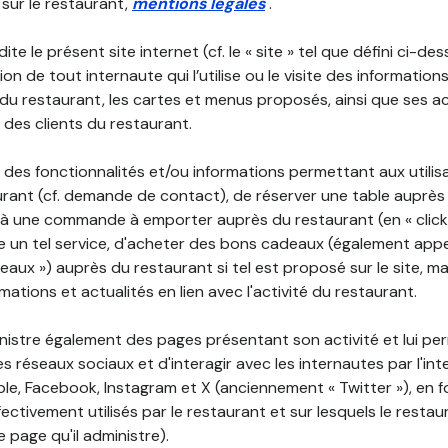
 sur le restaurant,
mentions légales
.
ite le présent site internet (cf. le « site » tel que défini ci-de
ion de tout internaute qui l’utilise ou le visite des informati
é du restaurant, les cartes et menus proposés, ainsi que ses a
r des clients du restaurant.
 des fonctionnalités et/ou informations permettant aux utilis
urant (cf. demande de contact), de réserver une table auprès
à une commande à emporter auprès du restaurant (en « click a
 un tel service, d'acheter des bons cadeaux (également appe
aux ») auprès du restaurant si tel est proposé sur le site, m
mations et actualités en lien avec l'activité du restaurant.
nistre également des pages présentant son activité et lui pe
s réseaux sociaux et d'interagir avec les internautes par l'in
le, Facebook, Instagram et X (anciennement « Twitter »), en 
ectivement utilisés par le restaurant et sur lesquels le resta
 page qu'il administre).