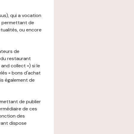
ssus), qui a vocation
ons permettant de
ctualités, ou encore
ateurs de
 du restaurant
nd collect ») si le
lés « bons d'achat
ais également de
rmettant de publier
termédiaire de ces
fonction des
urant dispose