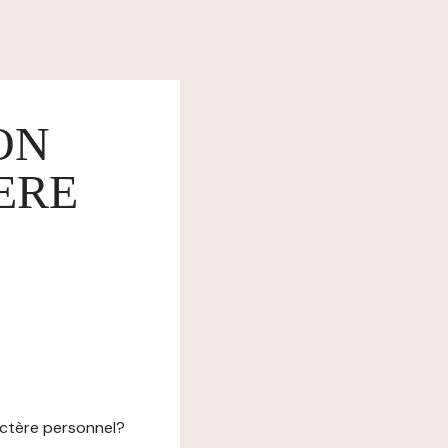
ON
ERE
actère personnel?