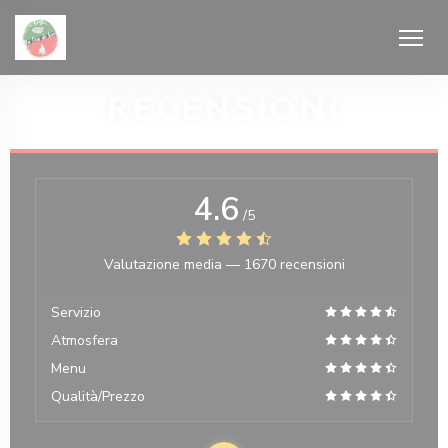
Personalizzazione delle tue scelte sui cookie
RECENSIONI
4.6
/5
estra))
Valutazione media —
1670 recensioni
Servizio
Atmosfera
Menu
Qualità/Prezzo