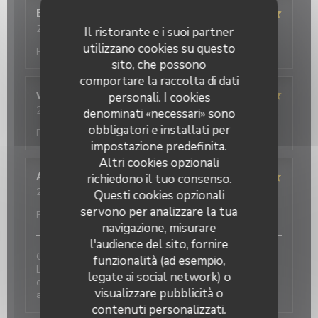
Evelyne
L
2026-08-02
- 12:30 - Ospiti 4
Il ristorante e i suoi partner
Servizio
:
5
/5
Atmosfera
:
5
/5
Cucina
:
5
/5
Qualità /
utilizzano cookies su questo
Prezzo
:
5
/5
sito, che possono
comportare la raccolta di dati
virginie
D
personali. I cookies
2026-08-02
- 12:30 - Ospiti 5
denominati «necessari» sono
Servizio
:
5
/5
Atmosfera
:
5
/5
Cucina
:
5
/5
Qualità /
obbligatori e installati per
Prezzo
:
5
/5
impostazione predefinita.
Altri cookies opzionali
Angelica
P
richiedono il tuo consenso.
2026-07-31
- 12:30 - Ospiti 3
Questi cookies opzionali
Servizio
:
5
/5
Atmosfera
:
5
/5
Cucina
:
5
/5
Qualità /
servono per analizzare la tua
Prezzo
:
5
/5
navigazione, misurare
l'audience del sito, fornire
C est toujours un plaisir de venir déjeuner ou dîner.
funzionalità (ad esempio,
Les plats sont excellents : pâtes, pizzas, plat du jour,
legate ai social network) o
dessert… on a tout testé et c’est un régal Notre
visualizzare pubblicità o
adresse italienne de référence
contenuti personalizzati.