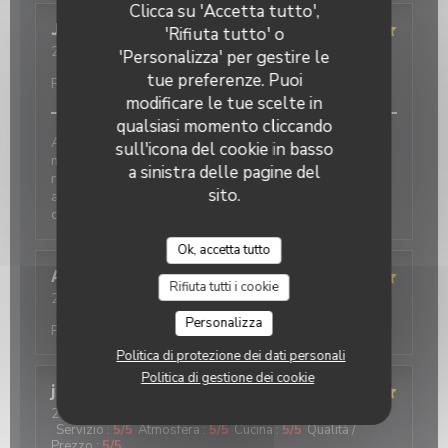
Clicca su 'Accetta tutto',
JEAN MARC
L
'Rifiuta tutto' o
2026-08-01
- 19:30 - Ospiti 2
'Personalizza' per gestire le
Servizio
:
5
/5
Atmosfera
:
5
/5
Cucina
:
5
/5
Qualità /
tue preferenze. Puoi
Prezzo
:
5
/5
modificare le tue scelte in
qualsiasi momento cliccando
Accueil très chaleureux...lieu propre, décoration
sull'icona del cookie in basso
magnifique... qualité, quantité et prix très
a sinistra delle pagine del
raisonnable.Nous avons passé un moment très
sito.
agréable et avons très bien mangé... Nous avions
choisi les pizzas traditionnelle, excellente.
Ok, accetta tutto
Anne sophie
L
Rifiuta tutti i cookie
2026-08-01
- 12:45 - Ospiti 2
Servizio
:
4
/5
Atmosfera
:
4
/5
Cucina
:
5
/5
Qualità /
Personalizza
Prezzo
:
4
/5
Politica di protezione dei dati personali
Politica di gestione dei cookie
jean
B
2026-07-31
- 12:30 - Ospiti 2
Servizio
:
5
/5
Atmosfera
:
5
/5
Cucina
:
5
/5
Qualità /
Prezzo
:
5
/5