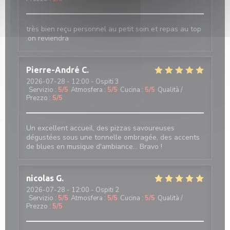
très bien reçu personnel au petit soin et repas au top
.on reviendra
Pierre-André
C
2026-07-28
- 12:00 - Ospiti 3
Servizio
:
5
/5
Atmosfera
:
5
/5
Cucina
:
5
/5
Qualità /
Prezzo
:
5
/5
Un excellent accueil, des pizzas savoureuses
dégustées sous une tonnelle ombragée, des accents
de blues en musique d'ambiance... Bravo !
nicolas
G
2026-07-28
- 12:00 - Ospiti 2
Servizio
:
5
/5
Atmosfera
:
5
/5
Cucina
:
5
/5
Qualità /
Prezzo
:
5
/5