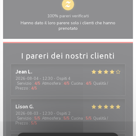
100% pareri verificati
Hanno dato il loro parere solo i clienti che hanno
prenotato
I pareri dei nostri clienti
Jean
L
2026-08-04
- 12:30 - Ospiti 4
Servizio
:
4
/5
Atmosfera
:
4
/5
Cucina
:
4
/5
Qualità /
Prezzo
:
4
/5
Lison
G
2026-08-03
- 12:30 - Ospiti 2
Servizio
:
5
/5
Atmosfera
:
5
/5
Cucina
:
5
/5
Qualità /
Prezzo
:
5
/5