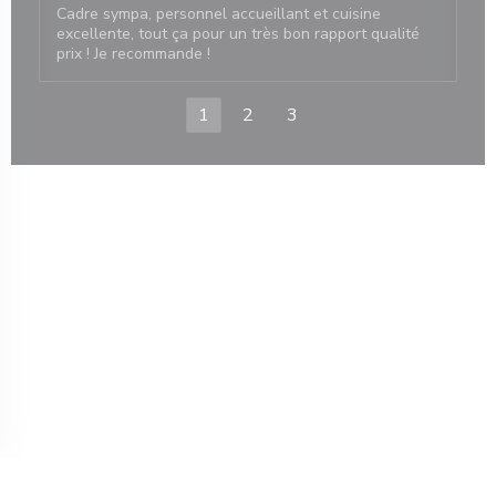
Cadre sympa, personnel accueillant et cuisine
excellente, tout ça pour un très bon rapport qualité
prix ! Je recommande !
1
2
3
 nuova finestra))