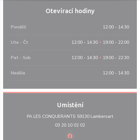
Otevírací hodiny
Pondělí
12:00 - 14:30
Ute
-
Čt
12:00 - 14:30
19:00 - 22:00
•
Pat
-
Sob
12:00 - 14:30
19:00 - 22:30
•
Neděle
12:00 - 14:30
Umístění
((otevře se v
PA LES CONQUERANTS 59130 Lambersart
03 20 10 02 02
Facebook ((otevře se v novém o