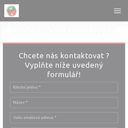
Panel pro správu cookies
KONTAKTUJTE NÁS
Chcete nás kontaktovat ?
Vyplňte níže uvedený
okně))
formulář!