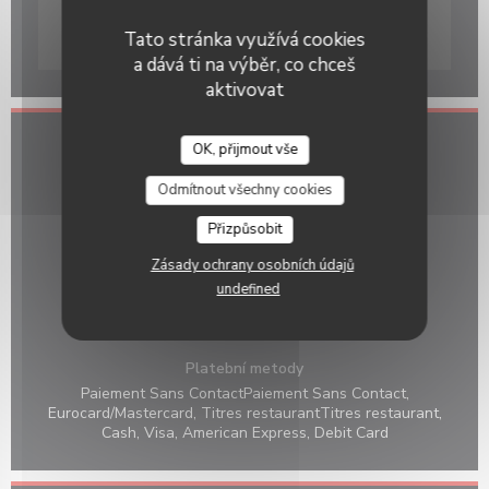
Tato stránka využívá cookies
Waze Map je vypnutý.
Povolit
a dává ti na výběr, co chceš
aktivovat
OK, přijmout vše
Obecné informace
Odmítnout všechny cookies
Kuchyně
Pizza au feu de bois
Přizpůsobit
Typ podniku
Zásady ochrany osobních údajů
undefined
Služby
Private Hire, , WIFI,
Platební metody
Paiement Sans ContactPaiement Sans Contact,
Eurocard/Mastercard, Titres restaurantTitres restaurant,
Cash, Visa, American Express, Debit Card