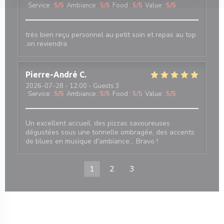
Service
:
5
/5
Ambiance
:
5
/5
Food
:
5
/5
Value
:
5
/5
très bien reçu personnel au petit soin et repas au top
.on reviendra
Pierre-André
C
2026-07-28
- 12:00 - Guests 3
Service
:
5
/5
Ambiance
:
5
/5
Food
:
5
/5
Value
:
5
/5
Un excellent accueil, des pizzas savoureuses
dégustées sous une tonnelle ombragée, des accents
de blues en musique d'ambiance... Bravo !
1
2
3