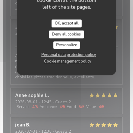
cookie icon at the bottom
dessert… on a tout testé et c’est un régal Notre
left of the site pages.
adresse italienne de référence
OK, accept all
JEAN MARC
L
2026-08-01
- 19:30 - Guests 2
Deny all cookies
Service
:
5
/5
Ambiance
:
5
/5
Food
:
5
/5
Value
:
5
/5
Personalize
Personal data protection policy
Accueil très chaleureux...lieu propre, décoration
magnifique... qualité, quantité et prix très
Cookie management policy
raisonnable.Nous avons passé un moment très
agréable et avons très bien mangé... Nous avions
choisi les pizzas traditionnelle, excellente.
Anne sophie
L
2026-08-01
- 12:45 - Guests 2
Service
:
4
/5
Ambiance
:
4
/5
Food
:
5
/5
Value
:
4
/5
jean
B
2026-07-31
- 12:30 - Guests 2