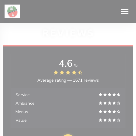
Personalizing your cookie choices
REVIEWS
4.6
/5
ndow))
Average rating —
1671 reviews
Service
Ambiance
Menus
Value