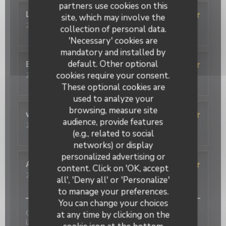
partners use cookies on this
Lison
G
site, which may involve the
2026-08-03
- 12:30 - Guests 2
collection of personal data.
Service
:
5
/5
Ambiance
:
5
/5
Food
:
5
/5
Value
:
5
/5
'Necessary' cookies are
mandatory and installed by
default. Other optional
Evelyne
L
cookies require your consent.
2026-08-02
- 12:30 - Guests 4
Service
:
5
/5
Ambiance
:
5
/5
Food
:
5
/5
Value
:
5
/5
These optional cookies are
used to analyze your
browsing, measure site
virginie
D
audience, provide features
2026-08-02
- 12:30 - Guests 5
(e.g., related to social
Service
:
5
/5
Ambiance
:
5
/5
Food
:
5
/5
Value
:
5
/5
networks) or display
personalized advertising or
Angelica
P
content. Click on 'OK, accept
2026-07-31
- 12:30 - Guests 3
all', 'Deny all' or 'Personalize'
Service
:
5
/5
Ambiance
:
5
/5
Food
:
5
/5
Value
:
5
/5
to manage your preferences.
You can change your choices
C est toujours un plaisir de venir déjeuner ou dîner.
at any time by clicking on the
Les plats sont excellents : pâtes, pizzas, plat du jour,