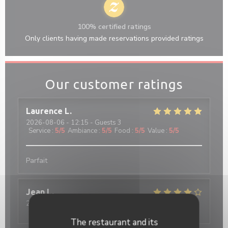
100% certified ratings
Only clients having made reservations provided ratings
Our customer ratings
Laurence
L
2026-08-06
- 12:15 - Guests 3
Service
:
5
/5
Ambiance
:
5
/5
Food
:
5
/5
Value
:
5
/5
Parfait
Jean
L
2026-08-04
- 12:30 - Guests 4
Service
:
4
/5
Ambiance
:
4
/5
Food
:
4
/5
Value
:
4
/5
The restaurant and its