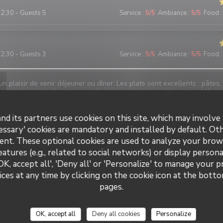
2:30 - Guests 5
Service
:
5
/5
Ambiance
:
5
/5
Food
:
2:30 - Guests 3
Service
:
5
/5
Ambiance
:
5
/5
Food
:
un plaisir de venir déjeuner ou dîner. Les plats sont excellents : pâtes, 
t… on a tout testé et c’est un régal Notre adresse italienne de référen
nd its partners use cookies on this site, which may involve 
L
essary' cookies are mandatory and installed by default. Ot
9:30 - Guests 2
Service
:
5
/5
Ambiance
:
5
/5
Food
:
ent. These optional cookies are used to analyze your brow
eatures (e.g., related to social networks) or display persona
OK, accept all', 'Deny all' or 'Personalize' to manage your 
aleureux...lieu propre, décoration magnifique... qualité, quantité et prix
us avons passé un moment très agréable et avons très bien mangé...
ces at any time by clicking on the cookie icon at the bottom
as traditionnelle, excellente.
pages.
e
L
OK, accept all
Deny all cookies
Personalize