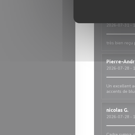
2026-08-01
- 1
jean
B
2026-07-31
- 1
très bien reçu 
Pierre-And
2026-07-28
- 1
Un excellent a
accents de blu
nicolas
G
2026-07-28
- 1
Cadre sympa, p