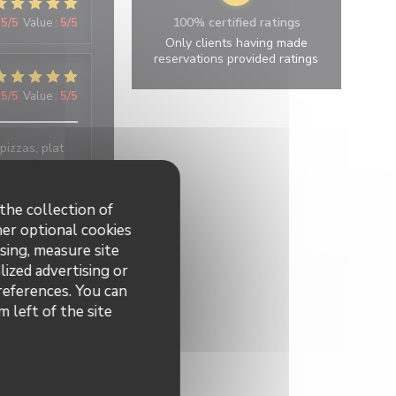
100% certified ratings
5
/5
Value
:
5
/5
Only clients having made
reservations provided ratings
5
/5
Value
:
5
/5
pizzas, plat
ce
the collection of
her optional cookies
5
/5
Value
:
5
/5
sing, measure site
lized advertising or
preferences. You can
 très
 Nous avions
 left of the site