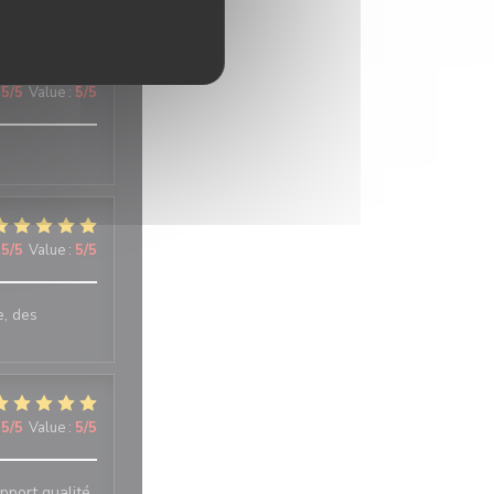
5
/5
Value
:
4
/5
5
/5
Value
:
5
/5
5
/5
Value
:
5
/5
e, des
5
/5
Value
:
5
/5
pport qualité