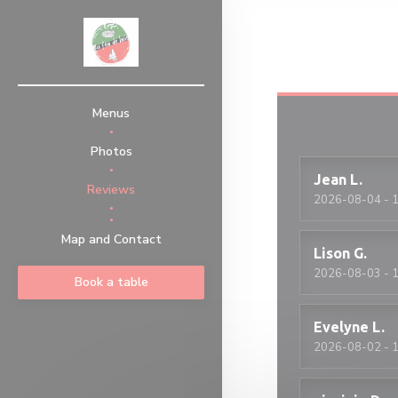
Personalizing your cookie choices
Menus
Photos
Jean
L
Reviews
2026-08-04
- 1
((opens in a new window))
Map and Contact
Lison
G
2026-08-03
- 1
Book a table
Evelyne
L
2026-08-02
- 1