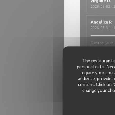
virginie
D
2026-08-02
- 1
Angelica
P
2026-07-31
- 1
C est toujours 
du jour, desser
The restaurant a
JEAN MARC
personal data. 'Nec
2026-08-01
- 1
require your cons
audience, provide f
content. Click on '
Accueil très ch
raisonnable.No
change your choi
choisi les pizz
Anne sophi