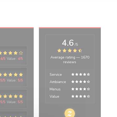
4.6
/5
Average rating —
1670
4
/5
Value
:
4
/5
reviews
Service
5
/5
Value
:
5
/5
Ambiance
Menus
Value
5
/5
Value
:
5
/5