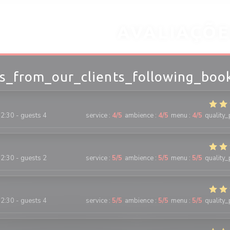
AVALIAÇÕE
s_from_our_clients_following_boo
2:30 - guests 4
service
:
4
/5
ambience
:
4
/5
menu
:
4
/5
quality_
2:30 - guests 2
service
:
5
/5
ambience
:
5
/5
menu
:
5
/5
quality_
2:30 - guests 4
service
:
5
/5
ambience
:
5
/5
menu
:
5
/5
quality_