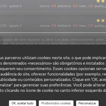
2:30 - guests 5
service
:
5
/5
ambience
:
5
/5
menu
:
5
/5
quality_
2:30 - guests 3
service
:
5
/5
ambience
:
5
/5
menu
:
5
/5
quality_
un plaisir de venir déjeuner ou dîner. Les plats sont excellents : pâtes,
essert… on a tout testé et c’est un régal Notre adresse italienne de ré
s parceiros utilizam cookies neste site, o que pode implica
L
es denominados «necessários» são obrigatórios e instalados
9:30 - guests 2
service
:
5
/5
ambience
:
5
/5
menu
:
5
/5
quality_
requerem seu consentimento. Esses cookies opcionais serve
audiência do site, oferecer funcionalidades (por exemplo, r
aleureux...lieu propre, décoration magnifique... qualité, quantité et prix
 publicidade ou conteúdos personalizados. Clique em 'OK, acei
us avons passé un moment très agréable et avons très bien mangé...
nalizar' para gerenciar suas preferências. Você pode alterar
es pizzas traditionnelle, excellente.
clicando no ícone de cookie no canto inferior esquerdo da
e
L
OK, aceitar tudo
Proíbe todos cookies
Personalizar