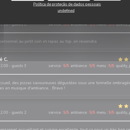
2:45 - guests 2
service
:
4
/5
ambience
:
4
/5
menu
:
5
/5
quality_
Política de proteção de dados pessoais
undefined
2:30 - guests 2
service
:
5
/5
ambience
:
5
/5
menu
:
5
/5
quality_
personnel au petit soin et repas au top .on reviendra
ré
C
2:00 - guests 3
service
:
5
/5
ambience
:
5
/5
menu
:
5
/5
quality_
ccueil, des pizzas savoureuses dégustées sous une tonnelle ombragé
es en musique d'ambiance... Bravo !
2:00 - guests 2
service
:
5
/5
ambience
:
5
/5
menu
:
5
/5
quality_
ersonnel accueillant et cuisine excellente, tout ça pour un très bon r