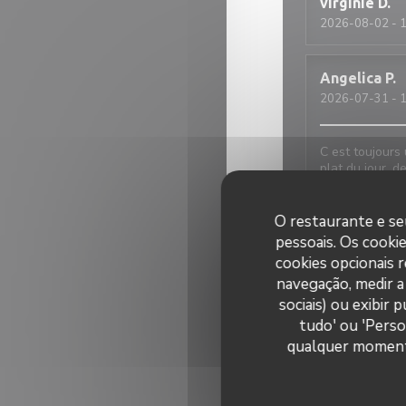
virginie
D
2026-08-02
- 1
Angelica
P
2026-07-31
- 1
C est toujours 
plat du jour, d
O restaurante e seu
JEAN MARC
pessoais. Os cooki
2026-08-01
- 1
cookies opcionais 
navegação, medir a 
Accueil très ch
sociais) ou exibir
raisonnable.No
tudo' ou 'Perso
avions choisi l
qualquer momento 
Anne sophi