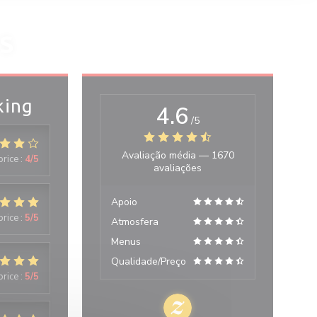
S
king
4.6
/5
Avaliação média —
1670
price
:
4
/5
avaliações
Apoio
price
:
5
/5
Atmosfera
Menus
Qualidade/Preço
price
:
5
/5