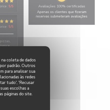
Avaliações 100% certificadas
price
:
5
/5
Apenas os clientes que fizeram
reservas submeteram avaliações
price
:
5
/5
 pizzas,
férence
r na coleta de dados
 por padrão. Outros
price
:
5
/5
m para analisar sua
elacionadas às redes
 très
tar tudo', 'Recusar
 Nous
 suas escolhas a
s páginas do site.