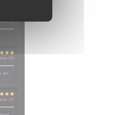
price
:
4
/5
price
:
5
/5
price
:
5
/5
e, des
price
:
5
/5
apport