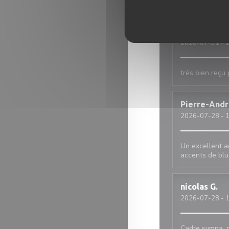
2026-08-01
- 1
jean
B
2026-07-31
- 1
très bien reçu 
Pierre-And
2026-07-28
- 1
Un excellent a
accents de blu
nicolas
G
2026-07-28
- 1
Cadre sympa, p