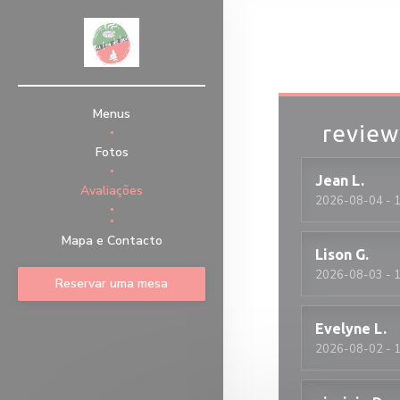
Painel de Gerenciamento de Cookies
Menus
review
Fotos
Jean
L
Avaliações
2026-08-04
- 1
((abre numa nova janela))
Mapa e Contacto
Lison
G
2026-08-03
- 1
Reservar uma mesa
Evelyne
L
2026-08-02
- 1