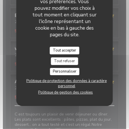
vos préférences. Vous
pouvez modifier vos choix à
tout moment en cliquant sur
Evelyne
L
l'icône représentant un
2026-08-02
- 12:30 - Couverts 4
Service
:
5
/5
Ambiance
:
5
/5
Cuisine
:
5
/5
Qualité / Prix
:
cookie en bas à gauche des
5
/5
pages du site.
virginie
D
Tout accepter
2026-08-02
- 12:30 - Couverts 5
Service
:
5
/5
Ambiance
:
5
/5
Cuisine
:
5
/5
Qualité / Prix
:
Tout refuser
5
/5
Personnaliser
Politique de protection des données à caractère
Angelica
P
personnel
2026-07-31
- 12:30 - Couverts 3
Politique de gestion des cookies
Service
:
5
/5
Ambiance
:
5
/5
Cuisine
:
5
/5
Qualité / Prix
:
5
/5
C est toujours un plaisir de venir déjeuner ou dîner.
Les plats sont excellents : pâtes, pizzas, plat du jour,
dessert… on a tout testé et c’est un régal Notre