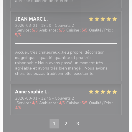
adresse italienne de référence
JEAN MARC
L
2026-08-01
- 19:30 - Couverts 2
Service
:
5
/5
Ambiance
:
5
/5
Cuisine
:
5
/5
Qualité / Prix
:
5
/5
Accueil très chaleureux...lieu propre, décoration
magnifique... qualité, quantité et prix très
raisonnable.Nous avons passé un moment très
agréable et avons très bien mangé... Nous avions
choisi les pizzas traditionnelle, excellente.
Anne sophie
L
2026-08-01
- 12:45 - Couverts 2
Service
:
4
/5
Ambiance
:
4
/5
Cuisine
:
5
/5
Qualité / Prix
:
4
/5
1
2
3