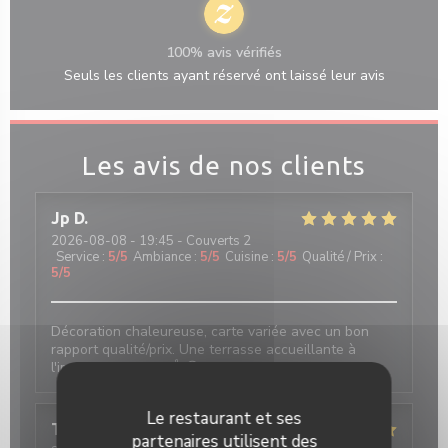
100% avis vérifiés
Seuls les clients ayant réservé ont laissé leur avis
Les avis de nos clients
Jp
D
2026-08-08
- 19:45 - Couverts 2
Service
:
5
/5
Ambiance
:
5
/5
Cuisine
:
5
/5
Qualité / Prix
:
5
/5
Décoration chaleureuse, carte variée avec un bon
rapport qualité/prix. Une terrasse accueillante à
l'image du service. 👍😎
Le restaurant et ses
Thierry
M
partenaires utilisent des