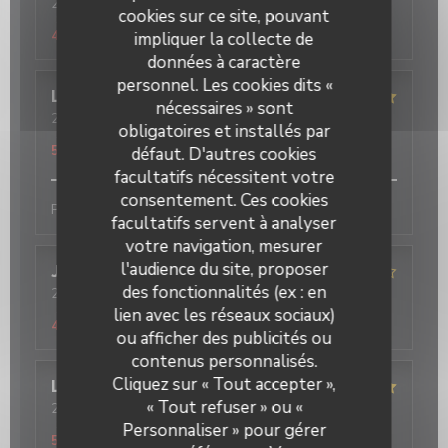
2026-08-07
- 19:30 - Couverts 3
cookies sur ce site, pouvant
Service
:
4
/5
Ambiance
:
4
/5
Cuisine
:
4
/5
Qualité / Prix
:
4
/5
impliquer la collecte de
données à caractère
personnel. Les cookies dits «
Laurence
L
nécessaires » sont
2026-08-06
- 12:15 - Couverts 3
obligatoires et installés par
Service
:
5
/5
Ambiance
:
5
/5
Cuisine
:
5
/5
Qualité / Prix
:
5
/5
défaut. D'autres cookies
facultatifs nécessitent votre
consentement. Ces cookies
Parfait
facultatifs servent à analyser
votre navigation, mesurer
l'audience du site, proposer
Jean
L
des fonctionnalités (ex : en
2026-08-04
- 12:30 - Couverts 4
Service
:
4
/5
Ambiance
:
4
/5
Cuisine
:
4
/5
Qualité / Prix
:
lien avec les réseaux sociaux)
4
/5
ou afficher des publicités ou
contenus personnalisés.
Cliquez sur « Tout accepter »,
Lison
G
« Tout refuser » ou «
2026-08-03
- 12:30 - Couverts 2
Service
:
5
/5
Ambiance
:
5
/5
Cuisine
:
5
/5
Qualité / Prix
:
Personnaliser » pour gérer
5
/5