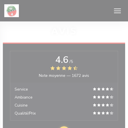
Personnalisation de vos choix en matière de cookies
AVIS
4.6
/5
velle fenêtre))
Note moyenne —
1672 avis
Service
Ambiance
Cuisine
Qualité/Prix