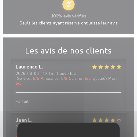
100% avis vérifiés
Seuls les clients ayant réservé ont laissé leur avis
Les avis de nos clients
Laurence
L
2026-08-06
- 12:15 - Couverts 3
Service
:
5
/5
Ambiance
:
5
/5
Cuisine
:
5
/5
Qualité / Prix
:
5
/5
Parfait
Jean
L
2026-08-04
- 12:30 - Couverts 4
Service
:
4
/5
Ambiance
:
4
/5
Cuisine
:
4
/5
Qualité / Prix
: