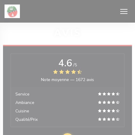
Personnalisation de vos choix en matière de cookies
AVIS
4.6
/5
velle fenêtre))
Note moyenne —
1672 avis
Service
Ambiance
Cuisine
Qualité/Prix