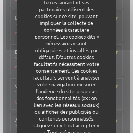
4
/5
Le restaurant et ses
partenaires utilisent des
cookies sur ce site, pouvant
Lison
G
impliquer la collecte de
2026-08-03
- 12:30 - Couverts 2
Service
:
5
/5
Ambiance
données à caractère
:
5
/5
Cuisine
:
5
/5
Qualité / Prix
:
5
/5
personnel. Les cookies dits «
nécessaires » sont
obligatoires et installés par
Evelyne
L
défaut. D'autres cookies
2026-08-02
- 12:30 - Couverts 4
Service
:
5
facultatifs nécessitent votre
/5
Ambiance
:
5
/5
Cuisine
:
5
/5
Qualité / Prix
:
5
/5
consentement. Ces cookies
facultatifs servent à analyser
votre navigation, mesurer
virginie
D
l'audience du site, proposer
2026-08-02
- 12:30 - Couverts 5
Service
:
5
/5
des fonctionnalités (ex : en
Ambiance
:
5
/5
Cuisine
:
5
/5
Qualité / Prix
:
5
/5
lien avec les réseaux sociaux)
ou afficher des publicités ou
contenus personnalisés.
Angelica
P
Cliquez sur « Tout accepter »,
2026-07-31
- 12:30 - Couverts 3
Service
:
5
/5
Ambiance
« Tout refuser » ou «
:
5
/5
Cuisine
:
5
/5
Qualité / Prix
: