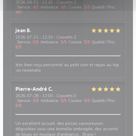
2026-08-01
- 12:45 - Couverts 2
Service
:
4
/5
Ambiance
:
4
/5
Cuisine
:
5
/5
Qualité / Prix
:
4
/5
jean
B
2026-07-31
- 12:30 - Couverts 2
Service
:
5
/5
Ambiance
:
5
/5
Cuisine
:
5
/5
Qualité / Prix
:
5
/5
très bien reçu personnel au petit soin et repas au top
.on reviendra
Pierre-André
C
2026-07-28
- 12:00 - Couverts 3
Service
:
5
/5
Ambiance
:
5
/5
Cuisine
:
5
/5
Qualité / Prix
:
5
/5
Un excellent accueil, des pizzas savoureuses
dégustées sous une tonnelle ombragée, des accents
de blues en musique d'ambiance... Bravo !