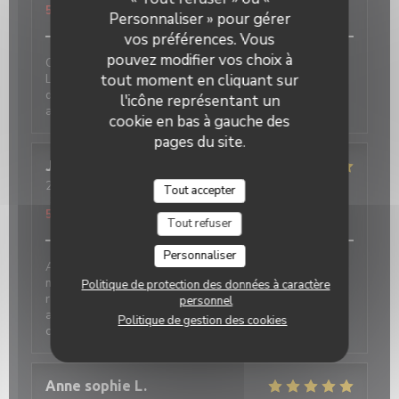
5
/5
Personnaliser » pour gérer
vos préférences. Vous
pouvez modifier vos choix à
C est toujours un plaisir de venir déjeuner ou dîner.
Les plats sont excellents : pâtes, pizzas, plat du jour,
tout moment en cliquant sur
dessert… on a tout testé et c’est un régal Notre
l'icône représentant un
adresse italienne de référence
cookie en bas à gauche des
pages du site.
JEAN MARC
L
2026-08-01
- 19:30 - Couverts 2
Tout accepter
Service
:
5
/5
Ambiance
:
5
/5
Cuisine
:
5
/5
Qualité / Prix
:
5
/5
Tout refuser
Personnaliser
Accueil très chaleureux...lieu propre, décoration
magnifique... qualité, quantité et prix très
Politique de protection des données à caractère
raisonnable.Nous avons passé un moment très
personnel
agréable et avons très bien mangé... Nous avions
Politique de gestion des cookies
choisi les pizzas traditionnelle, excellente.
Anne sophie
L