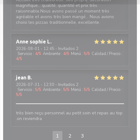
magnifique... qualité, quantité et prix très
raisonnable.Nous avons passé un moment très
agréable et avons très bien mangé... Nous avions
choisi les pizzas traditionnelle, excellente.
Anne sophie
L
2026-08-01
- 12:45 - Invitados 2
Servicio
:
4
/5
Ambiente
:
4
/5
Menú
:
5
/5
Calidad / Precio
:
4
/5
jean
B
2026-07-31
- 12:30 - Invitados 2
Servicio
:
5
/5
Ambiente
:
5
/5
Menú
:
5
/5
Calidad / Precio
:
5
/5
très bien reçu personnel au petit soin et repas au top
.on reviendra
1
2
3