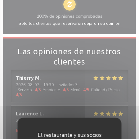
100% de opiniones comprobadas
Solo los clientes que reservaron dejaron su opinión
Las opiniones de nuestros
clientes
Thierry
M
2026-08-07
- 19:30 - Invitados 3
Servicio
:
4
/5
Ambiente
:
4
/5
Menú
:
4
/5
Calidad / Precio
:
4
/5
Laurence
L
2026-08-06
- 12:15 - Invitados 3
Servicio
:
5
/5
Ambiente
:
5
/5
Menú
:
5
/5
Calidad / Precio
:
5
/5
El restaurante y sus socios