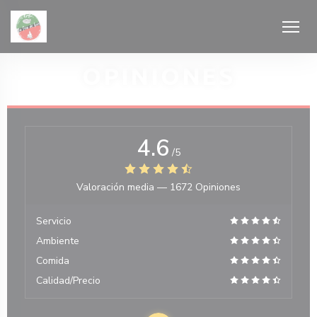
Personalización de sus opciones de cookies
OPINIONES
4.6
/5
 ventana))
Valoración media —
1672 Opiniones
Servicio
Ambiente
Comida
Calidad/Precio