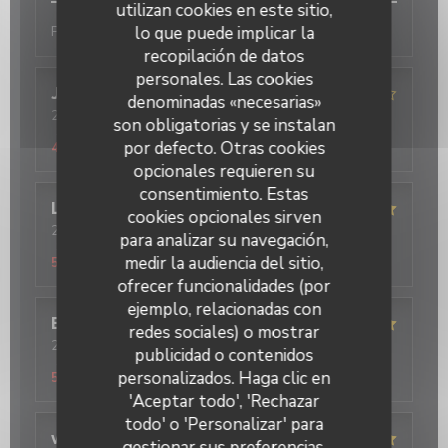
utilizan cookies en este sitio,
lo que puede implicar la
Parfait
recopilación de datos
personales. Las cookies
Jean
L
denominadas «necesarias»
2026-08-04
- 12:30 - Invitados 4
son obligatorias y se instalan
Servicio
:
4
/5
Ambiente
:
4
/5
Menú
:
4
/5
Calidad / Precio
:
por defecto. Otras cookies
4
/5
opcionales requieren su
consentimiento. Estas
Lison
G
cookies opcionales sirven
2026-08-03
- 12:30 - Invitados 2
para analizar su navegación,
Servicio
:
5
/5
Ambiente
:
5
/5
Menú
:
5
/5
Calidad / Precio
:
medir la audiencia del sitio,
5
/5
ofrecer funcionalidades (por
ejemplo, relacionadas con
Evelyne
L
redes sociales) o mostrar
2026-08-02
- 12:30 - Invitados 4
publicidad o contenidos
Servicio
:
5
/5
Ambiente
:
5
/5
Menú
:
5
/5
Calidad / Precio
:
personalizados. Haga clic en
5
/5
'Aceptar todo', 'Rechazar
todo' o 'Personalizar' para
virginie
D
gestionar sus preferencias.