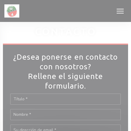
Personalización de sus opciones de cookies
CONTACTO
¿Desea ponerse en contacto
con nosotros?
 ventana))
Rellene el siguiente
formulario.