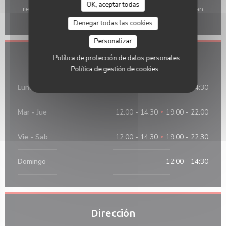
OK, aceptar todas
restaurante, Efectivo, Visa, Vouchers de Viaje, American
Express, Tarjeta de Crédito
Denegar todas las cookies
Personalizar
Política de protección de datos personales
Horario de apertura
Política de gestión de cookies
Lunes
12:00 - 14:30
Mar
-
Jue
12:00 - 14:30
19:00 - 22:00
•
Vie
-
Sab
12:00 - 14:30
19:00 - 22:30
•
Domingo
12:00 - 14:30
Dirección