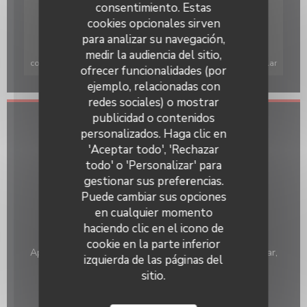
consentimiento. Estas
cookies opcionales sirven
para analizar su navegación,
Para mostrar el mapa interactivo de Waze, debe aceptar las
medir la audiencia del sitio,
cookies de Waze Map (Google). Estas cookies pueden recopilar
ofrecer funcionalidades (por
datos de navegación y ubicación.
Permitir
ejemplo, relacionadas con
redes sociales) o mostrar
publicidad o contenidos
Información general
personalizados. Haga clic en
'Aceptar todo', 'Rechazar
Cocina
todo' o 'Personalizar' para
Pizza au feu de bois, Italiana
gestionar sus preferencias.
Tipo de negocio
Puede cambiar sus opciones
Restaurante Tradicional
en cualquier momento
haciendo clic en el icono de
Servicios
cookie en la parte inferior
Aparcamiento Gratuito, Privatización, Pedido para Llevar,
izquierda de las páginas del
Acceso a Discapacitados, Acceso WiFi, Terraza
sitio.
Métodos de pago
Contactless Payment, Eurocard/Mastercard, Tickets