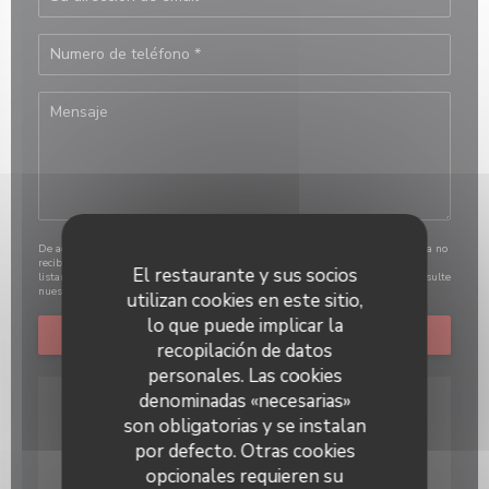
De acuerdo con la normativa de protección de datos, puede ejercer su derecho a no
recibir comunicaciones comerciales inscribiéndose en la Lista Robinson:
El restaurante y sus socios
listarobinson.es
. Para más información sobre el tratamiento de sus datos, consulte
nuestra
política de privacidad
.
utilizan cookies en este sitio,
lo que puede implicar la
recopilación de datos
personales. Las cookies
denominadas «necesarias»
son obligatorias y se instalan
por defecto. Otras cookies
opcionales requieren su