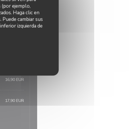
s (por ejemplo,
ados. Haga clic en
16,50 EUR
s. Puede cambiar sus
nferior izquierda de
17,90 EUR
16,90 EUR
17,90 EUR