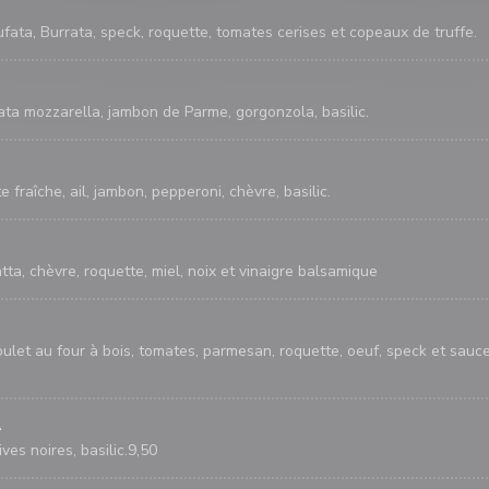
fata, Burrata, speck, roquette, tomates cerises et copeaux de truffe.
ata mozzarella, jambon de Parme, gorgonzola, basilic.
e fraîche, ail, jambon, pepperoni, chèvre, basilic.
ta, chèvre, roquette, miel, noix et vinaigre balsamique
ulet au four à bois, tomates, parmesan, roquette, oeuf, speck et sauc
A
ves noires, basilic.9,50