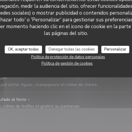
vegación, medir la audiencia del sitio, ofrecer funcionalidade
nzanella 16€50~
redes sociales) o mostrar publicidad o contenidos personaliz
ino alla provola fumée (le chef adore...), endives, betterave, maches,
chazar todo' o 'Personalizar' para gestionar sus preferencia
er momento haciendo clic en el icono de cookie en la parte i
las páginas del sitio.
OK, aceptar todas
Denegar todas las cookies
Personalizar
oix de saint-jacques ~
Política de protección de datos personales
erave, saint-jacques SNACKÉeS,sésame torréfié et roquette de
Política de gestión de cookies
ICO~
ard séché, figues, champignons et crème de chèvre.
ufado al forno ~
, crème de truffes et gratiné au parmesan.