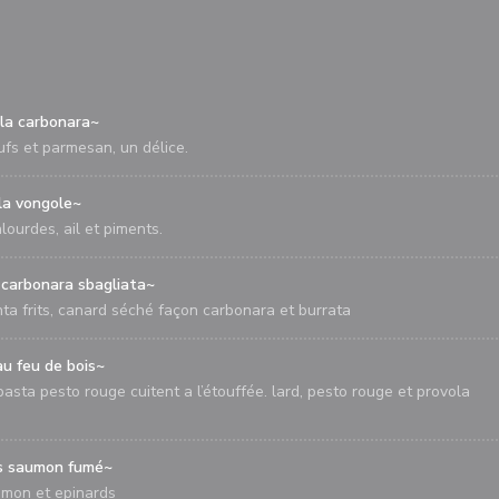
la carbonara~
ufs et parmesan, un délice.
la vongole~
alourdes, ail et piments.
 carbonara sbagliata~
ta frits, canard séché façon carbonara et burrata
au feu de bois~
asta pesto rouge cuitent a l’étouffée. lard, pesto rouge et provola
es saumon fumé~
umon et epinards