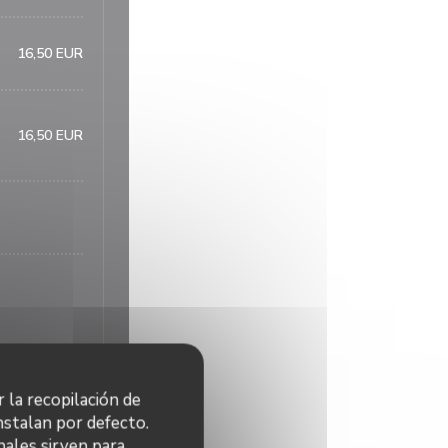
16,50 EUR
16,50 EUR
r la recopilación de
16,50 EUR
nstalan por defecto.
nales sirven para