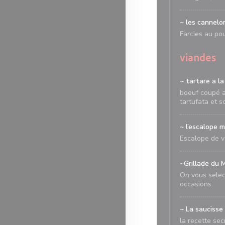
~ les cannelon
Farcies au po
viandes
~ tartare a la
boeuf coupé au
tartufata et 
~ l’escalope m
Escalope de v
~Grillade du
On vous selec
occasions
~ La saucisse
la recette sec