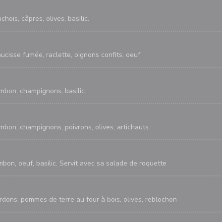
hois, câpres, olives, basilic.
ucisse fumée, raclette, oignons confits, oeuf
ambon, champignons, basilic.
mbon, champignons, poivrons, olives, artichauts. .
bon, oeuf, basilic. Servit avec sa salade de roquette
rdons, pommes de terre au four à bois, olives, reblochon