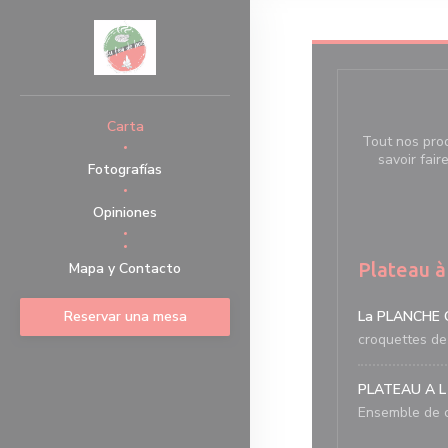
Personalización de sus opciones de cookies
Carta
Tout nos prod
savoir fair
Fotografías
Opiniones
((abre en una nueva ventana))
Plateau à
Mapa y Contacto
Reservar una mesa
La PLANCHE
croquettes de 
PLATEAU A L
Ensemble de c