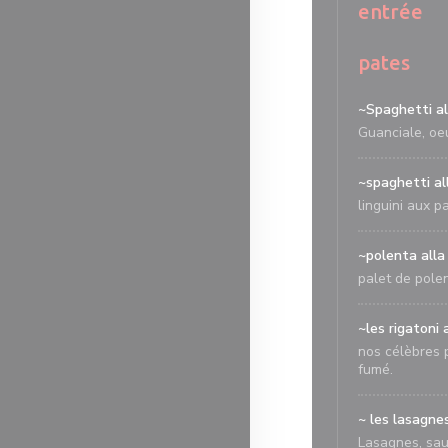
entrée
pates
~Spaghetti al
Guanciale, oe
~spaghetti al
linguini aux p
~polenta alla
palet de polen
~les rigatoni 
nos célèbres p
fumé.
~ les lasagn
Lasagnes, sa