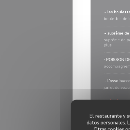
~ les boulett
boulettes de 
~ suprême de 
suprême de po
plus
~POISSON DE
accompagneme
~ L’osso bucc
jarret de vea
salade
Salade César 
El restaurante y su
Sucrine, poul
datos personales. L
rouges, crout
Otras cookies op