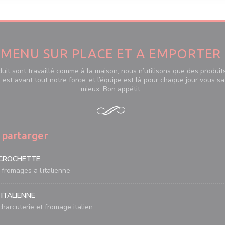
MENU SUR PLACE ET A EMPORTER
uit sont travaillé comme à la maison, nous n’utilisons que des produits
e est avant tout notre force, et l’équipe est là pour chaque jour vous sa
mieux. Bon appétit
 partarger
 CROCHETTE
fromages a l’italienne
 ITALIENNE
harcuterie et fromage italien