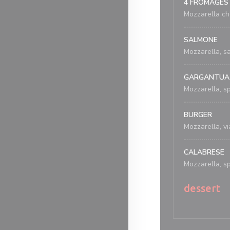
4 FROMAGES
Mozzarella ch
SALMONE
Mozzarella, sa
GARGANTUA
Mozzarella, s
BURGER
Mozzarella, v
CALABRESE
Mozzarella, sp
dessert