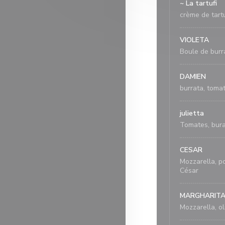
~ La tartufi
crème de tartu
VIOLETA
Boule de burr
DAMIEN
burrata, tomat
julietta
Tomates, burat
CESAR
Mozzarella, po
César
MARGHARIT
Mozzarella, oli