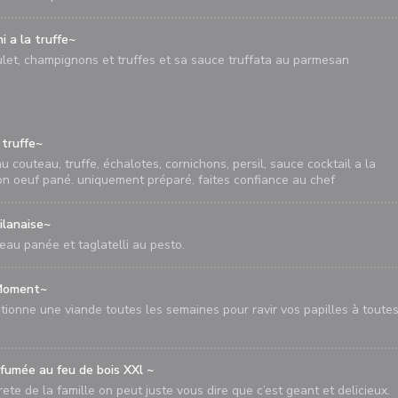
i a la truffe~
ulet, champignons et truffes et sa sauce truffata au parmesan
 truffe~
 couteau, truffe, échalotes, cornichons, persil, sauce cocktail a la
son oeuf pané. uniquement préparé, faites confiance au chef
ilanaise~
eau panée et taglatelli au pesto.
 Moment~
tionne une viande toutes les semaines pour ravir vos papilles à toutes
 fumée au feu de bois XXl ~
rete de la famille on peut juste vous dire que c’est geant et delicieux.