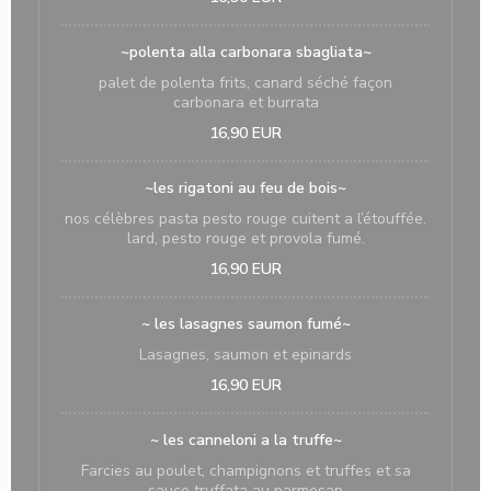
~polenta alla carbonara sbagliata~
palet de polenta frits, canard séché façon
carbonara et burrata
16,90 EUR
~les rigatoni au feu de bois~
nos célèbres pasta pesto rouge cuitent a l’étouffée.
lard, pesto rouge et provola fumé.
16,90 EUR
~ les lasagnes saumon fumé~
Lasagnes, saumon et epinards
16,90 EUR
~ les canneloni a la truffe~
Farcies au poulet, champignons et truffes et sa
sauce truffata au parmesan