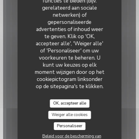
functies te bieden (bijv.
gerelateerd aan sociale
~Le risotto noix de saint-jacques ~
netwerken) of
crème de betterave, saint-jacques
gepersonaliseerde
SNACKÉeS,sésame torréfié et roquette de
advertenties of inhoud weer
moutarde.
te geven. Klik op 'OK,
17,90 EUR
accepteer alle', 'Weiger alle'
of 'Personaliseer' om uw
~Le risotto FICO~
voorkeuren te beheren. U
kunt uw keuzes op elk
magret de canard séché, figues, champignons et
crème de chèvre.
moment wijzigen door op het
cookiepictogram linksonder
16,90 EUR
op de sitepagina's te klikken.
~Le risotto trufado al forno ~
cépes poelées, crème de truffes et gratiné au
OK, accepteer alle
parmesan.
Weiger alle cookies
17,90 EUR
Personaliseer
pizza
Beleid voor de bescherming van