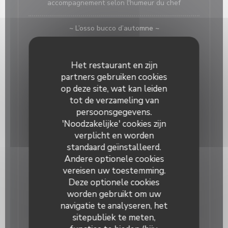
accompagnement selon l'humeur du chef
~ L’osso bucco d’automne ~
jarret de veau confit aux légumes d’automne.
Het restaurant en zijn
salade
partners gebruiken cookies
op deze site, wat kan leiden
Salade César croustillante
tot de verzameling van
Sucrine, poulet pané, lard fumé, tomates cerises,
persoonsgegevens.
copeaux de parmesan, oignons rouges, croutons et
'Noodzakelijke' cookies zijn
sauce césar maison.
verplicht en worden
16,50 EUR
standaard geïnstalleerd.
Andere optionele cookies
~Insalata panzanella 16€50~
vereisen uw toestemming.
crostini col vino alla provola fumée (le chef adore...),
Deze optionele cookies
endives, betterave, maches, féta, noix.
worden gebruikt om uw
16,50 EUR
navigatie te analyseren, het
sitepubliek te meten,
risotto