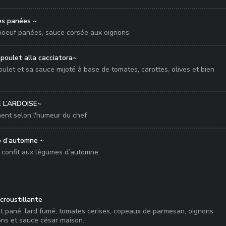
es panées ~
boeuf panées, sauce corsée aux oignons.
poulet alla cacciatora~
ulet et sa sauce mijoté à base de tomates, carottes, olives et bien
 L’ARDOISE~
nt selon l'humeur du chef
o d’automne ~
u confit aux légumes d’automne.
croustillante
et pané, lard fumé, tomates cerises, copeaux de parmesan, oignons
ons et sauce césar maison.