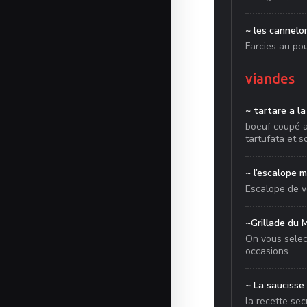
~ les cannelon
Farcies au po
viandes
~ tartare a la
boeuf coupé au
tartufata et 
~ l’escalope m
Escalope de v
~Grillade du
On vous selec
occasions
~ La saucisse
la recette sec