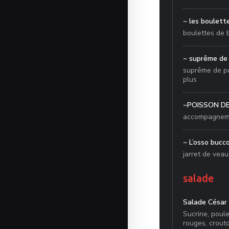
~ les boulett
boulettes de 
~ suprême de 
suprême de po
plus
~POISSON DE
accompagneme
~ L’osso bucc
jarret de vea
salade
Salade César 
Sucrine, poul
rouges, crout