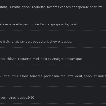
fata, Burrata, speck, roquette, tomates cerises et copeaux de truffe.
ata mozzarella, jambon de Parme, gorgonzola, basilic.
e fraîche, ail, jambon, pepperoni, chèvre, basilic.
ta, chèvre, roquette, miel, noix et vinaigre balsamique
ulet au four à bois, tomates, parmesan, roquette, oeuf, speck et sauc
A
ves noires, basilic.9,50