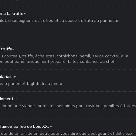
i a la truffe~
ulet, champignons et truffes et sa sauce truffata au parmesan
 truffe~
 couteau, truffe, échalotes, cornichons, persil, sauce cocktail a la
son oeuf pané. uniquement préparé, faites confiance au chef
ilanaise~
eau panée et taglatelli au pesto.
 Moment~
tionne une viande toutes les semaines pour ravir vos papilles à toutes
 fumée au feu de bois XXl ~
rete de la famille on peut juste vous dire que c’est geant et delicieux.