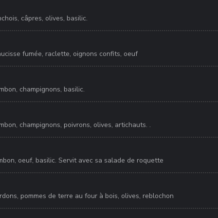
hois, câpres, olives, basilic.
ucisse fumée, raclette, oignons confits, oeuf
ambon, champignons, basilic.
mbon, champignons, poivrons, olives, artichauts. .
bon, oeuf, basilic. Servit avec sa salade de roquette
rdons, pommes de terre au four à bois, olives, reblochon