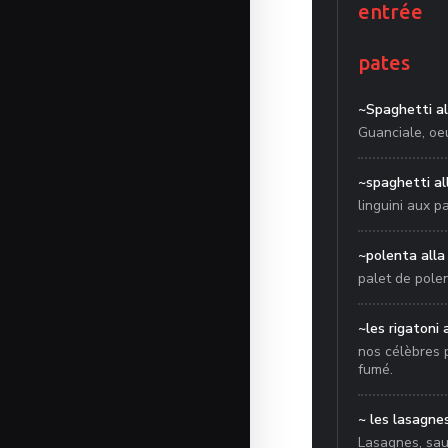
entrée
pates
~Spaghetti al
Guanciale, oe
~spaghetti al
linguini aux p
~polenta alla
palet de polen
~les rigatoni 
nos célèbres p
fumé.
~ les lasagn
Lasagnes, sa