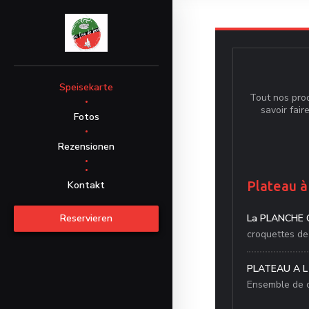
Speisekarte
Tout nos prod
savoir fair
Fotos
Rezensionen
((öffnet ein neues Fenster))
Plateau à
Kontakt
Reservieren
La PLANCHE
croquettes de 
PLATEAU A L
Ensemble de c