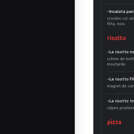
~Insalata pa
crostini col v
féta, noix.
risotto
~Le risotto n
crème de bett
moutarde.
~Le risotto F
magret de can
~Le risotto tr
cépes poelées
pizza