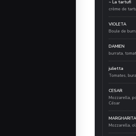
~ La tartufi
crème de tartu
VIOLETA
Boule de burr
DAMIEN
burrata, tomat
julietta
Tomates, burat
CESAR
Mozzarella, po
César
MARGHARIT
Mozzarella, oli