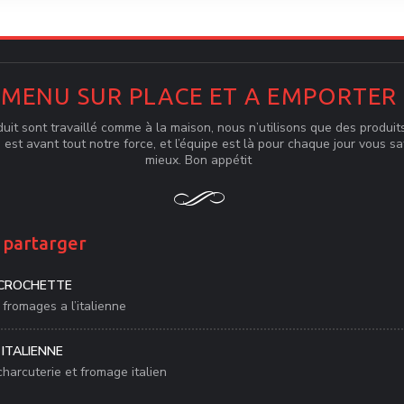
MENU SUR PLACE ET A EMPORTER
uit sont travaillé comme à la maison, nous n’utilisons que des produits
e est avant tout notre force, et l’équipe est là pour chaque jour vous sa
mieux. Bon appétit
 partarger
 CROCHETTE
fromages a l’italienne
 ITALIENNE
harcuterie et fromage italien