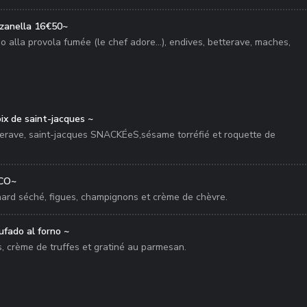
nzanella 16€50~
ino alla provola fumée (le chef adore...), endives, betterave, maches,
oix de saint-jacques ~
erave, saint-jacques SNACKÉeS,sésame torréfié et roquette de
ICO~
ard séché, figues, champignons et crème de chèvre.
ufado al forno ~
, crème de truffes et gratiné au parmesan.