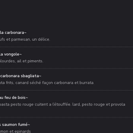
la carbonara~
ufs et parmesan, un délice.
la vongole~
alourdes, ail et piments.
 carbonara sbagliata~
ta frits, canard séché façon carbonara et burrata
au feu de bois~
asta pesto rouge cuitent a l’étouffée. lard, pesto rouge et provola
es saumon fumé~
umon et epinards