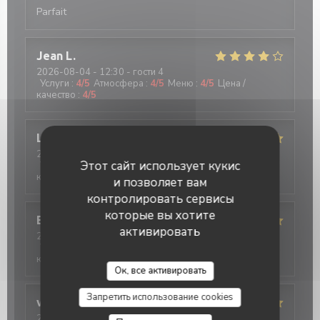
Parfait
Jean
L
2026-08-04
- 12:30 - гости 4
Услуги
:
4
/5
Атмосфера
:
4
/5
Меню
:
4
/5
Цена /
качество
:
4
/5
Lison
G
2026-08-03
- 12:30 - гости 2
Этот сайт использует кукис
Услуги
:
5
/5
Атмосфера
:
5
/5
Меню
:
5
/5
Цена /
качество
:
5
/5
и позволяет вам
контролировать сервисы
которые вы хотите
Evelyne
L
активировать
2026-08-02
- 12:30 - гости 4
Услуги
:
5
/5
Атмосфера
:
5
/5
Меню
:
5
/5
Цена /
качество
:
5
/5
Ок, все активировать
Запретить использование cookies
virginie
D
2026-08-02
- 12:30 - гости 5