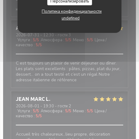
Персонализировать
Услуги
:
5
/5
Атмосфера
:
5
/5
Меню
:
5
/5
Цена /
качество
:
5
/5
Политика конфиденциальности
undefined
Angelica
P
2026-07-31
- 12:30 - гости 3
Услуги
:
5
/5
Атмосфера
:
5
/5
Меню
:
5
/5
Цена /
качество
:
5
/5
C est toujours un plaisir de venir déjeuner ou dîner.
Les plats sont excellents : pâtes, pizzas, plat du jour,
dessert… on a tout testé et c’est un régal Notre
adresse italienne de référence
JEAN MARC
L
2026-08-01
- 19:30 - гости 2
Услуги
:
5
/5
Атмосфера
:
5
/5
Меню
:
5
/5
Цена /
качество
:
5
/5
Accueil très chaleureux...lieu propre, décoration