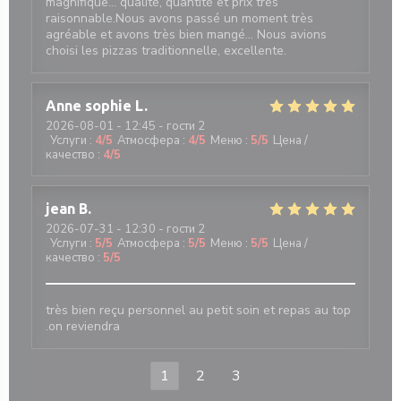
magnifique... qualité, quantité et prix très
raisonnable.Nous avons passé un moment très
agréable et avons très bien mangé... Nous avions
choisi les pizzas traditionnelle, excellente.
Anne sophie
L
2026-08-01
- 12:45 - гости 2
Услуги
:
4
/5
Атмосфера
:
4
/5
Меню
:
5
/5
Цена /
качество
:
4
/5
jean
B
2026-07-31
- 12:30 - гости 2
Услуги
:
5
/5
Атмосфера
:
5
/5
Меню
:
5
/5
Цена /
качество
:
5
/5
très bien reçu personnel au petit soin et repas au top
.on reviendra
1
2
3