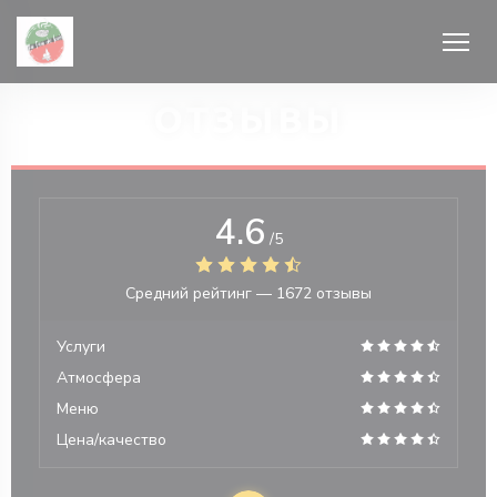
Панель управления cookies
ОТЗЫВЫ
4.6
/5
ом окне))
Средний рейтинг —
1672 отзывы
Услуги
Атмосфера
Меню
Цена/качество